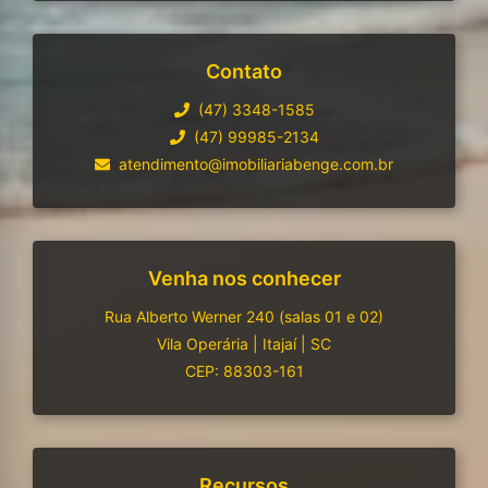
Contato
(47) 3348-1585
(47) 99985-2134
atendimento@imobiliariabenge.com.br
Venha nos conhecer
Rua Alberto Werner 240 (salas 01 e 02)
Vila Operária
|
Itajaí
|
SC
CEP: 88303-161
Recursos