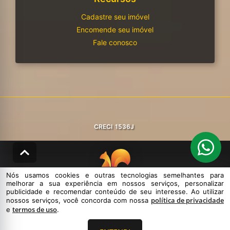
Cadastre seu imóvel
Encomende seu imóvel
Fale conosco
CRECI
1536J
Nós usamos cookies e outras tecnologias semelhantes para
melhorar a sua experiência em nossos serviços, personalizar
© DESENVOLVIDO PELA
AGIL.NET
publicidade e recomendar conteúdo de seu interesse. Ao utilizar
política de privacidade
nossos serviços, você concorda com nossa
Nós usamos cookies e outras tecnologias semelhantes para melhorar a
termos de uso
e
.
sua experiência em nossos serviços, personalizar publicidade e
recomendar conteúdo de seu interesse. Ao utilizar nossos serviços,
você concorda com nossa política de privacidade e termos de uso.