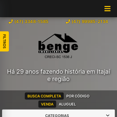
(47) 3348-1585
(47) 99985-2134
FILTROS
Há 29 anos fazendo história em Itajaí
e região
BUSCA COMPLETA
POR CÓDIGO
VENDA
ALUGUEL
CATEGORIAS