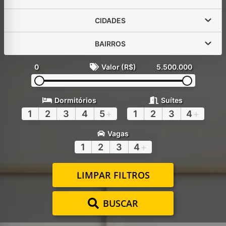
CIDADES
BAIRROS
0
Valor (R$)
5.500.000
Dormitórios
Suítes
1
2
3
4
5
+
1
2
3
4
+
Vagas
1
2
3
4
+
LIMPAR FILTROS
BUSCAR